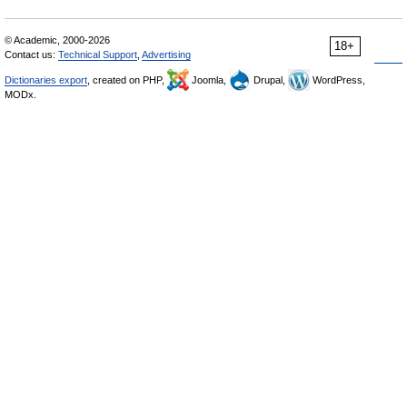
© Academic, 2000-2026
18+
Contact us:
Technical Support
,
Advertising
Dictionaries export
, created on PHP,
Joomla,
Drupal,
WordPress,
MODx.