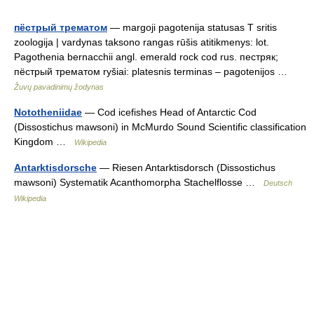
пёстрый трематом
— margoji pagotenija statusas T sritis
zoologija | vardynas taksono rangas rūšis atitikmenys: lot.
Pagothenia bernacchii angl. emerald rock cod rus. пестряк;
пёстрый трематом ryšiai: platesnis terminas – pagotenijos …
Žuvų pavadinimų žodynas
Nototheniidae
— Cod icefishes Head of Antarctic Cod
(Dissostichus mawsoni) in McMurdo Sound Scientific classification
Kingdom …
Wikipedia
Antarktisdorsche
— Riesen Antarktisdorsch (Dissostichus
mawsoni) Systematik Acanthomorpha Stachelflosse …
Deutsch
Wikipedia