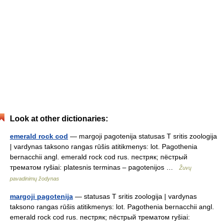
Look at other dictionaries:
emerald rock cod
— margoji pagotenija statusas T sritis zoologija
| vardynas taksono rangas rūšis atitikmenys: lot. Pagothenia
bernacchii angl. emerald rock cod rus. пестряк; пёстрый
трематом ryšiai: platesnis terminas – pagotenijos …
Žuvų
pavadinimų žodynas
margoji pagotenija
— statusas T sritis zoologija | vardynas
taksono rangas rūšis atitikmenys: lot. Pagothenia bernacchii angl.
emerald rock cod rus. пестряк; пёстрый трематом ryšiai: