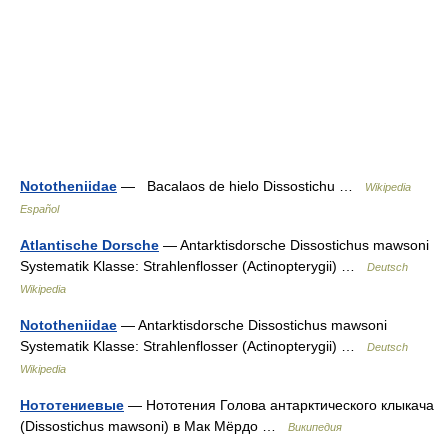
Nototheniidae
— Bacalaos de hielo Dissostichu …
Wikipedia
Español
Atlantische Dorsche
— Antarktisdorsche Dissostichus mawsoni
Systematik Klasse: Strahlenflosser (Actinopterygii) …
Deutsch
Wikipedia
Nototheniidae
— Antarktisdorsche Dissostichus mawsoni
Systematik Klasse: Strahlenflosser (Actinopterygii) …
Deutsch
Wikipedia
Нототениевые
— Нототения Голова антарктического клыкача
(Dissostichus mawsoni) в Мак Мёрдо …
Википедия