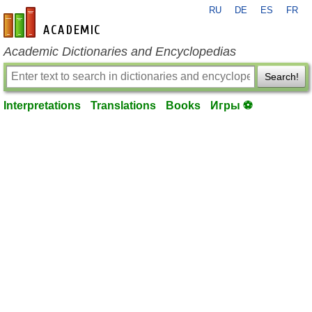
RU
DE
ES
FR
en-academic.com
Academic Dictionaries and Encyclopedias
Search!
Interpretations
Translations
Books
Игры ⚽