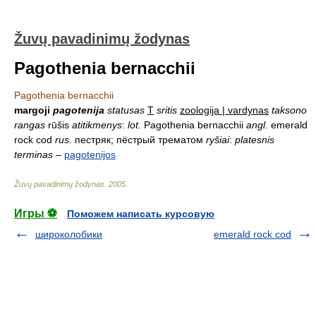
Žuvų pavadinimų žodynas
Pagothenia bernacchii
Pagothenia bernacchii
margoji
pagotenija
statusas
T
sritis
zoologija | vardynas
taksono
rangas
rūšis
atitikmenys
:
lot.
Pagothenia bernacchii
angl.
emerald
rock cod
rus.
пестряк; пёстрый трематом
ryšiai
:
platesnis
terminas
–
pagotenijos
Žuvų pavadinimų žodynas
.
2005
.
Игры ⚽
Поможем написать курсовую
широколобики
emerald rock cod