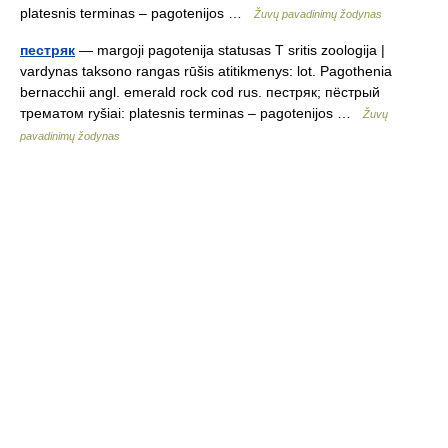
platesnis terminas – pagotenijos …
Žuvų pavadinimų žodynas
пестряк
— margoji pagotenija statusas T sritis zoologija |
vardynas taksono rangas rūšis atitikmenys: lot. Pagothenia
bernacchii angl. emerald rock cod rus. пестряк; пёстрый
трематом ryšiai: platesnis terminas – pagotenijos …
Žuvų
pavadinimų žodynas